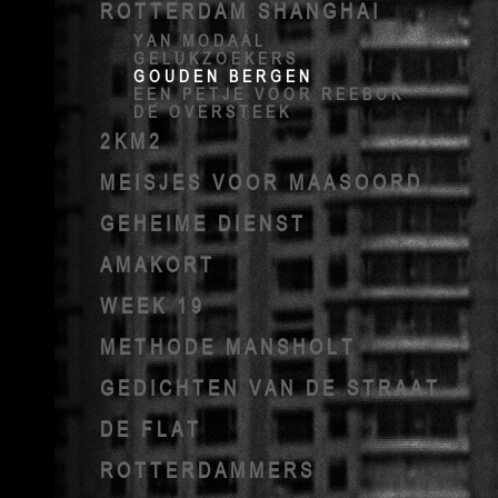
ROTTERDAM SHANGHAI
YAN MODAAL
GELUKZOEKERS
GOUDEN BERGEN
EEN PETJE VOOR REEBOK
DE OVERSTEEK
2KM2
MEISJES VOOR MAASOORD
GEHEIME DIENST
AMAKORT
WEEK 19
METHODE MANSHOLT
GEDICHTEN VAN DE STRAAT
DE FLAT
ROTTERDAMMERS