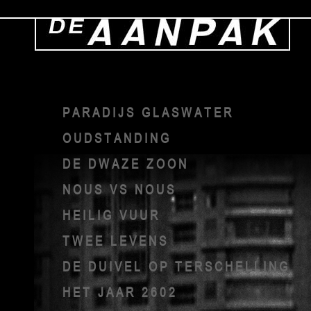
PARADIJS GLASWATER
OUDSTANDING
DE DWAZE ZOON
NOUS VS NOUS
HEILIG VUUR
TWEE LEVENS
DE DUIVEL OP TERSCHELLING
HET JAAR 2602