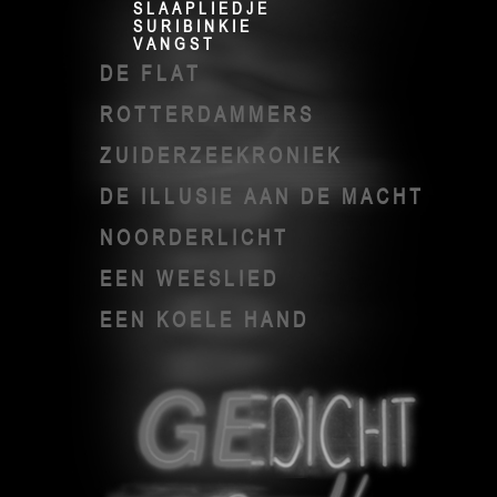
SLAAPLIEDJE
SURIBINKIE
VANGST
DE FLAT
ROTTERDAMMERS
ZUIDERZEEKRONIEK
DE ILLUSIE AAN DE MACHT
NOORDERLICHT
EEN WEESLIED
EEN KOELE HAND