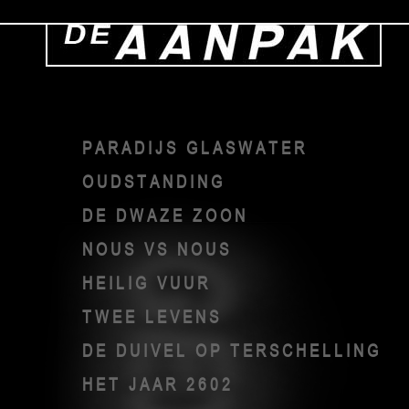
PARADIJS GLASWATER
OUDSTANDING
DE DWAZE ZOON
NOUS VS NOUS
HEILIG VUUR
TWEE LEVENS
DE DUIVEL OP TERSCHELLING
HET JAAR 2602