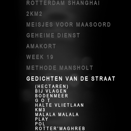
ROTTERDAM SHANGHAI
2KM2
MEISJES VOOR MAASOORD
GEHEIME DIENST
AMAKORT
WEEK 19
METHODE MANSHOLT
GEDICHTEN VAN DE STRAAT
(HECTAREN)
BIJ VLAGEN
BODENMEER
G O T
HALTE VLIETLAAN
KM3
MALALA MALALA
PLAY
POL
ROTTER’MAGHREB