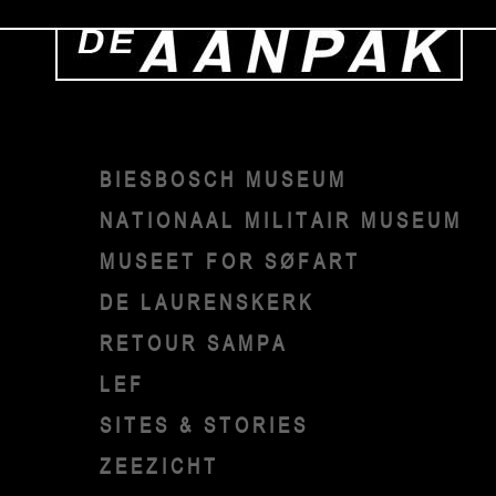
BIESBOSCH MUSEUM
NATIONAAL MILITAIR MUSEUM
MUSEET FOR SØFART
DE LAURENSKERK
RETOUR SAMPA
LEF
SITES & STORIES
ZEEZICHT