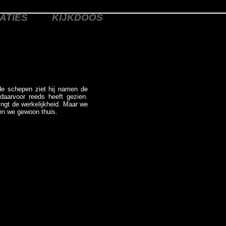
ATIES
KIJKDOOS
de schepen ziet hij namen de
 daarvoor reeds heeft gezien.
ingt de werkelijkheid. Maar we
ven we gewoon thuis.