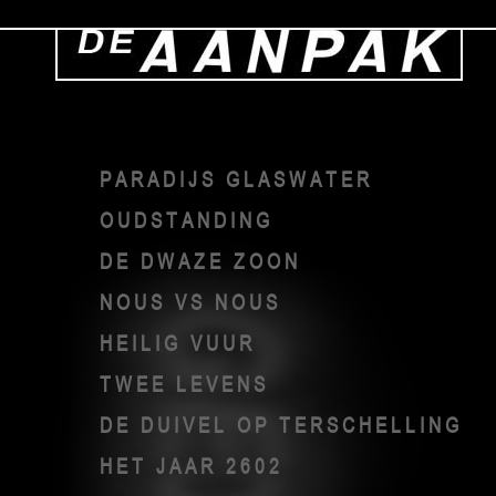
PARADIJS GLASWATER
OUDSTANDING
DE DWAZE ZOON
NOUS VS NOUS
HEILIG VUUR
TWEE LEVENS
DE DUIVEL OP TERSCHELLING
HET JAAR 2602