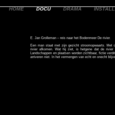
HOME
DOCU
DRAMA
INSTALL
E. Jan Grolleman – reis naar het Bodenmeer De rivier.
Een man staat met zijn gezicht stroomopwaarts. Met 
rivier afkomen. Wat hij ziet, is hetgene dat de rivier
Landschappen en plaatsen worden zichtbaar, fictie verdr
arriveren niet. In het vermengen van echt en onecht blij