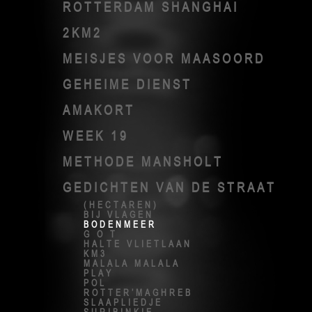
ROTTERDAM SHANGHAI
2KM2
MEISJES VOOR MAASOORD
GEHEIME DIENST
AMAKORT
WEEK 19
METHODE MANSHOLT
GEDICHTEN VAN DE STRAAT
(HECTAREN)
BIJ VLAGEN
BODENMEER
G O T
HALTE VLIETLAAN
KM3
MALALA MALALA
PLAY
POL
ROTTER’MAGHREB
SLAAPLIEDJE