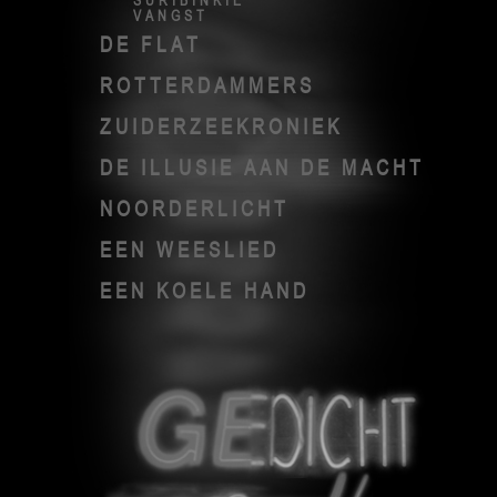
SURIBINKIE
VANGST
DE FLAT
ROTTERDAMMERS
ZUIDERZEEKRONIEK
DE ILLUSIE AAN DE MACHT
NOORDERLICHT
EEN WEESLIED
EEN KOELE HAND