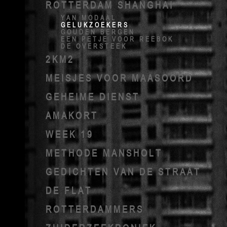
ROTTERDAM SHANGHAI
YAN MODAAL
GELUKZOEKERS
GOUDEN BERGEN
EEN PETJE VOOR REEBOK
DE OVERSTEEK
2KM2
MEISJES VOOR MAASOORD
GEHEIME DIENST
AMAKORT
WEEK 19
METHODE MANSHOLT
GEDICHTEN VAN DE STRAAT
DE FLAT
ROTTERDAMMERS