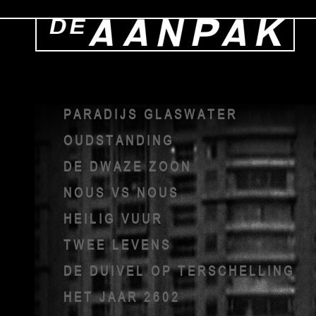
PARADIJS GLASWATER
OUDSTANDING
DE DWAZE ZOON
NOUS VS NOUS
HEILIG VUUR
TWEE LEVENS
DE DUIVEL OP TERSCHELLING
HET JAAR 2602