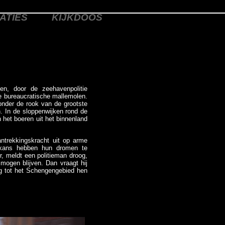
ATIES
KIJKDOOS
en, door de zeehavenpolitie
e bureaucratische mallemolen.
onder de rook van de grootste
. In de sloppenwijken rond de
n het boeren uit het binnenland
trekkingskracht uit op arme
r kans hebben hun dromen te
r, meldt een politieman droog,
ogen blijven. Dan vraagt hij
ng tot het Schengengebied hen