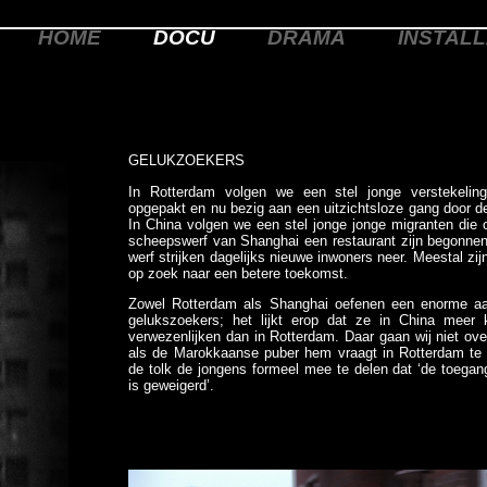
HOME
DOCU
DRAMA
INSTALL
GELUKZOEKERS
In Rotterdam volgen we een stel jonge verstekeling
opgepakt en nu bezig aan een uitzichtsloze gang door d
In China volgen we een stel jonge jonge migranten die 
scheepswerf van Shanghai een restaurant zijn begonnen
werf strijken dagelijks nieuwe inwoners neer. Meestal zij
op zoek naar een betere toekomst.
Zowel Rotterdam als Shanghai oefenen een enorme aan
gelukszoekers; het lijkt erop dat ze in China mee
verwezenlijken dan in Rotterdam. Daar gaan wij niet ove
als de Marokkaanse puber hem vraagt in Rotterdam te m
de tolk de jongens formeel mee te delen dat ‘de toega
is geweigerd’.