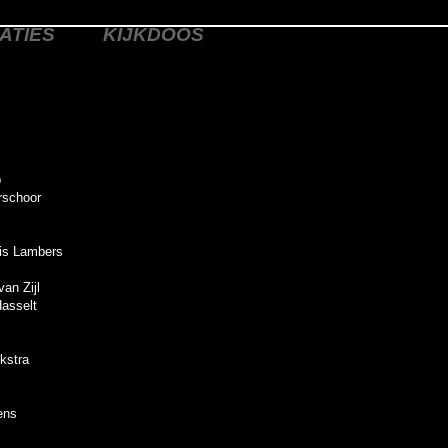
ATIES
KIJKDOOS
p
rschoor
Ris Lambers
an Zijl
Hasselt
ekstra
ens