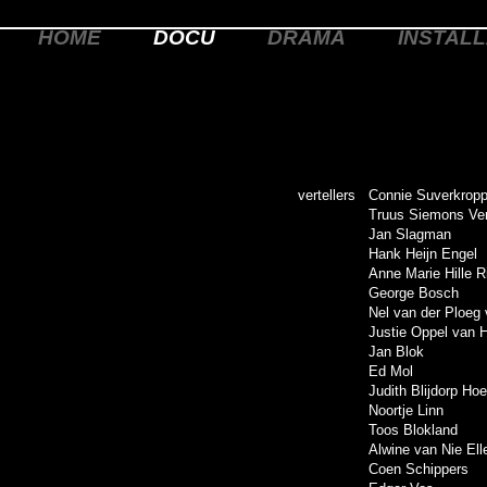
HOME
DOCU
DRAMA
INSTALL
vertellers
Connie Suverkrop
Truus Siemons Ve
Jan Slagman
Hank Heijn Engel
Anne Marie Hille 
George Bosch
Nel van der Ploeg v
Justie Oppel van 
Jan Blok
Ed Mol
Judith Blijdorp Ho
Noortje Linn
Toos Blokland
Alwine van Nie Ell
Coen Schippers