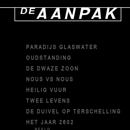
PARADIJS GLASWATER
OUDSTANDING
DE DWAZE ZOON
NOUS VS NOUS
HEILIG VUUR
TWEE LEVENS
DE DUIVEL OP TERSCHELLING
HET JAAR 2602
BEELD