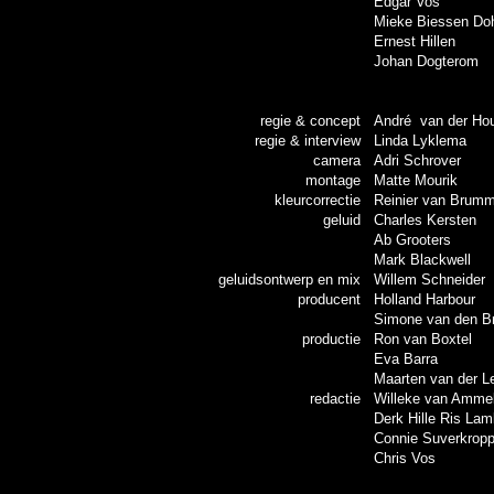
Edgar Vos
Mieke Biessen D
Ernest Hillen
Johan Dogterom
regie & concept
André van der Ho
regie & interview
Linda Lyklema
camera
Adri Schrover
montage
Matte Mourik
kleurcorrectie
Reinier van Brum
geluid
Charles Kersten
Ab Grooters
Mark Blackwell
geluidsontwerp en mix
Willem Schneider
producent
Holland Harbour
Simone van den B
productie
Ron van Boxtel
Eva Barra
Maarten van der L
redactie
Willeke van Amme
Derk Hille Ris Lam
Connie Suverkrop
Chris Vos