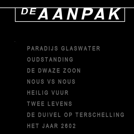
PARADIJS GLASWATER
OUDSTANDING
DE DWAZE ZOON
NOUS VS NOUS
HEILIG VUUR
TWEE LEVENS
DE DUIVEL OP TERSCHELLING
HET JAAR 2602