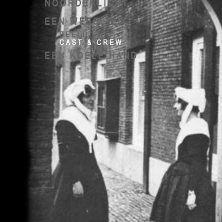
NOORDERLICHT
EEN WEESLIED
BEELD
CAST & CREW
EEN KOELE HAND