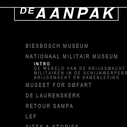
BIESBOSCH MUSEUM
NATIONAAL MILITAIR MUSEUM
INTRO
DE WERELD VAN DE KRIJGSMACHT
MILITAIREN IN DE SCHIJNWERPER
KRIJGSMACHT EN SAMENLEVING
MUSEET FOR SØFART
DE LAURENSKERK
RETOUR SAMPA
LEF