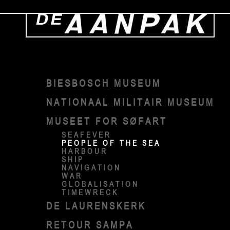
BIESBOSCH MUSEUM
NATIONAAL MILITAIR MUSEUM
MUSEET FOR SØFART
SEAFEVER
PEOPLE OF THE SEA
HARBOUR
SHIP
NAVIGATION
WAR
GLOBALISATION
TIMEWRECK
DE LAURENSKERK
RETOUR SAMPA