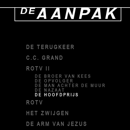
DE TERUGKEER
C.C. GRAND
ROTV II
DE BROER VAN KEES
DE OPVOLGER
DE MAN ACHTER DE MUUR
DE NAZAAT
DE HOOFDPRIJS
ROTV
HET ZWIJGEN
DE ARM VAN JEZUS