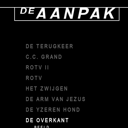
DE TERUGKEER
C.C. GRAND
ROTV II
ROTV
HET ZWIJGEN
DE ARM VAN JEZUS
DE YZEREN HOND
DE OVERKANT
BEELD