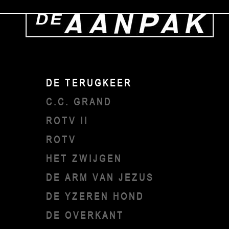
DE TERUGKEER
C.C. GRAND
ROTV II
ROTV
HET ZWIJGEN
DE ARM VAN JEZUS
DE YZEREN HOND
DE OVERKANT