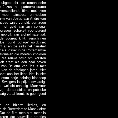
uitgebracht: de romantische
 Jezus, het partnerruildrama
 verschillende films met even
 of meer mainstream en hebben
 arm van Jezus van André van
tieve wijze verteld: een zoon
 het geld van zijn collega-
gisseur schakelt voortdurend
gebruik van archiefmateriaal.
 voorruit kijkt, verschijnen
De ‘found footage’ wordt niet
 af en toe zelfs het narratief
gt als losser in de Rotterdamse
arginalen die moeten knokken
 die rauwe strijd om korsten
eit staat als een paal boven
n van De arm van Jezus met
 van de afgelopen jaren. Hier
at aan het licht. Het is niet
extra zetje richting bioscoop
ls Swingers is prijzenswaardig.
 en wellicht onnodig. Maar voor
zijn de subsidies en publieke
 karig vanaf komt, is geen goed
ke en bizarre liedjes, en
de de Rotterdamse Maasvlakte
Dat de film toch niet meer is
cteren, dat nauwelijks emoties