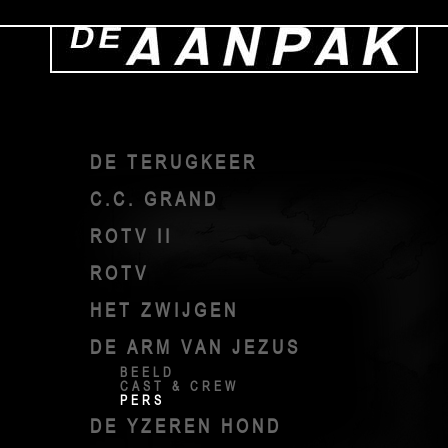
DE TERUGKEER
C.C. GRAND
ROTV II
ROTV
HET ZWIJGEN
DE ARM VAN JEZUS
BEELD
CAST & CREW
PERS
DE YZEREN HOND