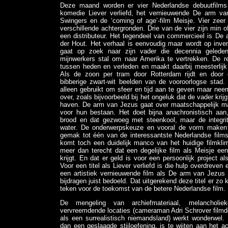
Deze maand worden er vier Nederlandse debuutfilms 
komedie Liever verliefd, het vernieuwende De arm van
Swingers en de ‘coming of age’-film Meisje. Vier zeer
verschillende achtergronden. Drie van de vier zijn min
een distributeur. Het tegendeel van commercieel is De
der Hout. Het verhaal is eenvoudig maar wordt op inven
gaat op zoek naar zijn vader die decennia geleden
mijnwerkers stal om naar Amerika te vertrekken. De re
tussen heden en verleden en maakt daarbij meesterlijk 
Als de zoon per tram door Rotterdam rijdt en door de
bibberige zwart-wit beelden van de vooroorlogse stad. 
alleen gebruikt om sfeer en tijd aan te geven maar neemt
over, zoals bijvoorbeeld bij het ongeluk dat de vader krij
haven. De arm van Jezus gaat over maatschappelijk m
voor hun bestaan. Het doet bijna anachronistisch aan,
brood en dat gezwoeg met steenkool, maar de integrit
water. De onderwerpskeuze en vooral de vorm make
gemak tot één van de interessantste Nederlandse films
komt toch een duidelijk manco van het huidige filmklima
meer dan terecht dat een degelijke film als Meisje een 
krijgt. En dat er geld is voor een persoonlijk project a
Voor een titel als Liever verliefd is die hulp overdreven
een artistiek vernieuwende film als De arm van Jezus 
bijdragen juist bedoeld. Dat uitgerekend deze titel er zo
teken voor de toekomst van de betere Nederlandse film.
De mengeling van archiefmateriaal, melancholie
vervreemdende locaties (cameraman Adri Schrover film
als een surrealistisch niemandsland) werkt wonderwel. 
dan een geslaagde stijloefening, is te wijten aan het a